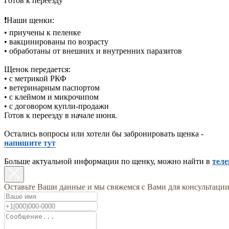
Готов к переезду
❗️Наши щенки:
• приучены к пеленке
• вакцинированы по возрасту
• обработаны от внешних и внутренних паразитов
Щенок передается:
• с метрикой РКФ
• ветеринарным паспортом
• с клеймом и микрочипом
• с договором купли-продажи
Готов к переезду в начале июня.
Остались вопросы или хотели бы забронировать щенка -
напишите тут
Больше актуальной информации по щенку, можно найти в
теле
Оставьте Ваши данные и мы свяжемся с Вами для консультаци