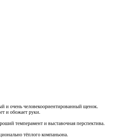
й и очень человекоориентированный щенок.
ет и обожает руки.
ороший темперамент и выставочная перспектива.
оционально тёплого компаньона.