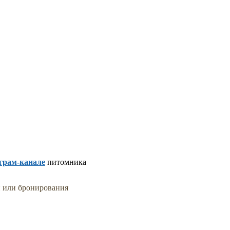
грам-канале
питомника
и или бронирования