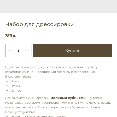
Набор для дрессировки
750
р.
Купить
Идеально подходит для дрессировки, приучения к туалету,
отработки команд и поощрения правильного поведения.
В составе набора:
Вымя
Печень
Лёгкое
Все лакомства уже нарезаны
мелкими кубиками
— удобно
использовать во время тренировок. Ничего не нужно ломать, резать
или подготавливать. Просто открыл — и работаешь с собакой.
Почему это удобно
Идеальный размер для поощрения