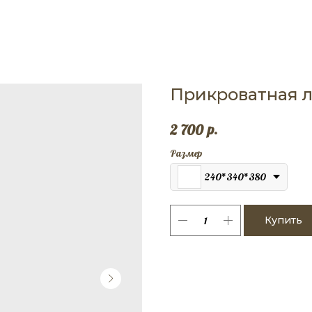
Прикроватная 
р.
2 700
Размер
240*340*380
Купить