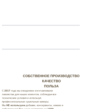
СОБСТВЕННОЕ ПРОИЗВОДСТВО
КАЧЕСТВО
ПОЛЬЗА
С
2017
года мы ежедневно изготавливаем
лакомства для наших клиентов, соблюдая все
технические условия и используя
профессиональные
сушильные камеры.
Мы
НЕ используем
добавки, консерванты, химию и
отбеливание! Все наши лакомства из
100%