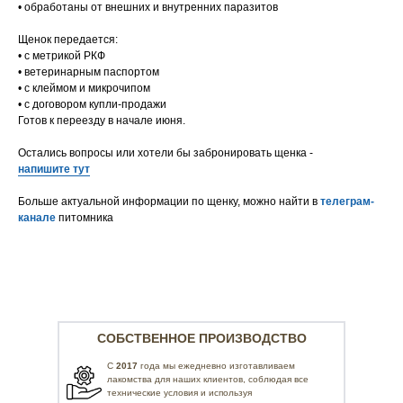
• обработаны от внешних и внутренних паразитов
Щенок передается:
• с метрикой РКФ
• ветеринарным паспортом
• с клеймом и микрочипом
• с договором купли-продажи
Готов к переезду в начале июня.
Остались вопросы или хотели бы забронировать щенка -
напишите тут
Больше актуальной информации по щенку, можно найти в
телеграм-
канале
питомника
СОБСТВЕННОЕ ПРОИЗВОДСТВО
С
2017
года мы ежедневно изготавливаем
лакомства для наших клиентов, соблюдая все
технические условия и используя