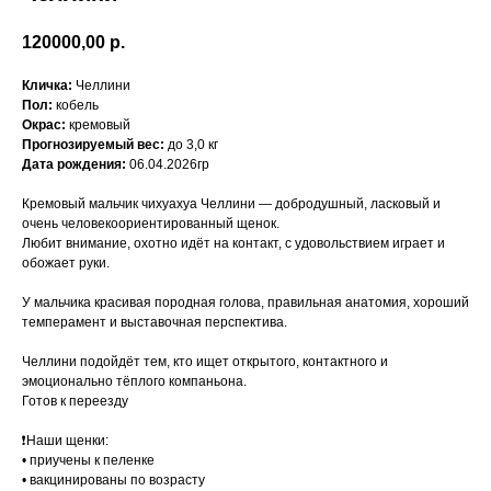
120000,00
р.
Кличка:
Челлини
Пол:
кобель
Окрас:
кремовый
Прогнозируемый вес:
до 3,0 кг
Дата рождения:
06.04.2026гр
Кремовый мальчик чихуахуа Челлини — добродушный, ласковый и
очень человекоориентированный щенок.
Любит внимание, охотно идёт на контакт, с удовольствием играет и
обожает руки.
У мальчика красивая породная голова, правильная анатомия, хороший
темперамент и выставочная перспектива.
Челлини подойдёт тем, кто ищет открытого, контактного и
эмоционально тёплого компаньона.
Готов к переезду
❗️Наши щенки:
• приучены к пеленке
• вакцинированы по возрасту