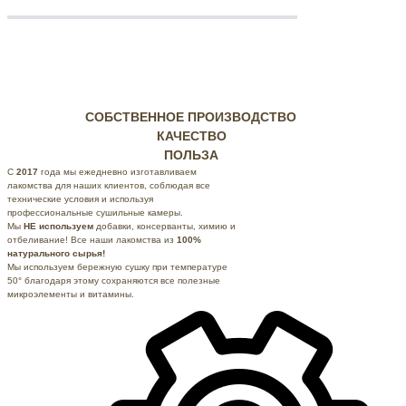
СОБСТВЕННОЕ ПРОИЗВОДСТВО
КАЧЕСТВО
ПОЛЬЗА
С
2017
года мы ежедневно изготавливаем
лакомства для наших клиентов, соблюдая все
технические условия и используя
профессиональные
сушильные камеры.
Мы
НЕ используем
добавки, консерванты, химию и
отбеливание! Все наши лакомства из
100%
натурального сырья!
Мы используем бережную сушку при температуре
50° благодаря этому сохраняются все полезные
микроэлементы и витамины.