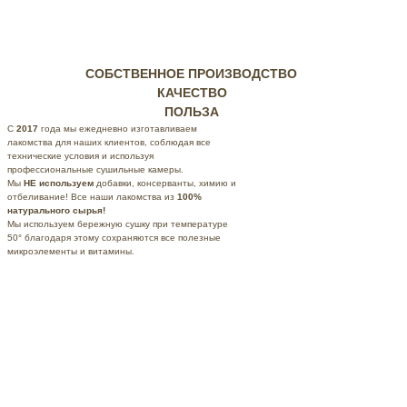
СОБСТВЕННОЕ ПРОИЗВОДСТВО
КАЧЕСТВО
ПОЛЬЗА
С
2017
года мы ежедневно изготавливаем
лакомства для наших клиентов, соблюдая все
технические условия и используя
профессиональные
сушильные камеры.
Мы
НЕ используем
добавки, консерванты, химию и
отбеливание! Все наши лакомства из
100%
натурального сырья!
Мы используем бережную сушку при температуре
50° благодаря этому сохраняются все полезные
микроэлементы и витамины.